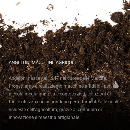
ANGELONI MACCHINE AGRICOLE
Angeloni nasce nel 1947 nel cuore delle Marche.
Progettiamo e realizziamo macchine affidabili per la
piccola-media impresa e contoterzisti: soluzioni di
facile utilizzo che rispondono perfettamente alle nuove
richieste dell’agricoltura, grazie al connubio di
innovazione e maestria artigianale.