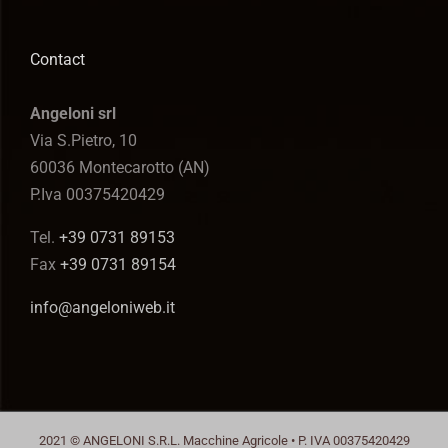
Contact
Angeloni srl
Via S.Pietro, 10
60036 Montecarotto (AN)
P.Iva 00375420429
Tel.
+39 0731 89153
Fax
+39 0731 89154
info@angeloniweb.it
2021 © ANGELONI S.R.L. Macchine Agricole • P. IVA 00375420429